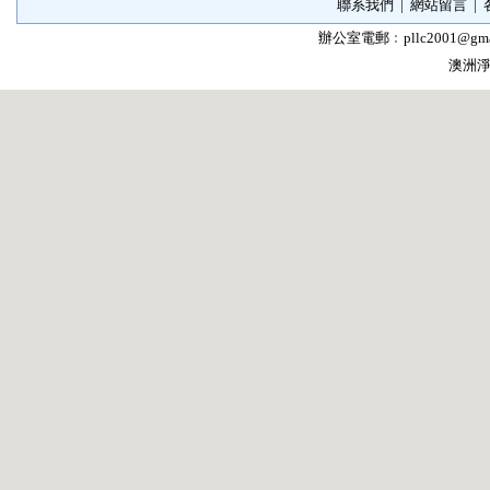
聯系我們
|
網站留言
|
辦公室電郵﹕
pllc2001@gma
澳洲淨