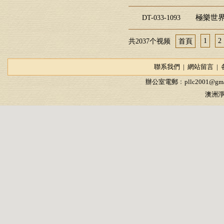
極樂世界
DT-033-1093
1
2
共2037个视频
首頁
聯系我們
|
網站留言
|
辦公室電郵﹕
pllc2001@gma
澳洲淨