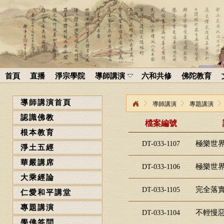
首頁
直播
淨宗學院
導師講演
六和共修
佛陀教育
導師講演首頁
導師講演
專題講演
認識佛教
檔案編號
根本教育
極樂世界
DT-033-1107
淨土五經
華嚴講席
極樂世界
DT-033-1106
大乘經論
完全落實
DT-033-1105
仁愛和平講堂
專題講演
不輕慢惡
DT-033-1104
學佛答問