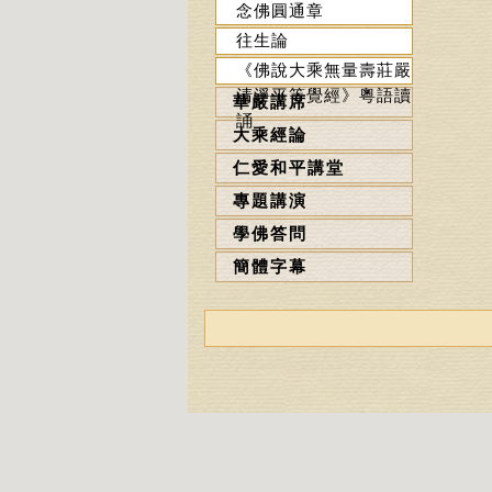
念佛圓通章
往生論
《佛說大乘無量壽莊嚴
清淨平等覺經》粵語讀
華嚴講席
誦
大乘經論
仁愛和平講堂
專題講演
學佛答問
簡體字幕