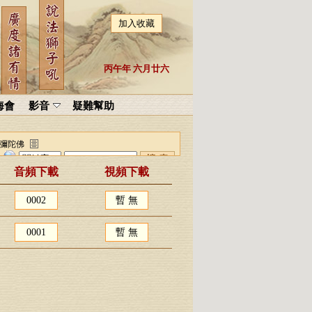
加入收藏
丙午年 六月廿六
海會
影音
疑難幫助
阿彌陀佛
音頻下載
視頻下載
0002
暫 無
0001
暫 無