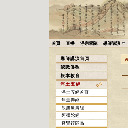
首頁
直播
淨宗學院
導師講演
導師講演首頁
認識佛教
根本教育
淨土五經
淨土五經首頁
無量壽經
觀無量壽經
阿彌陀經
普賢行願品