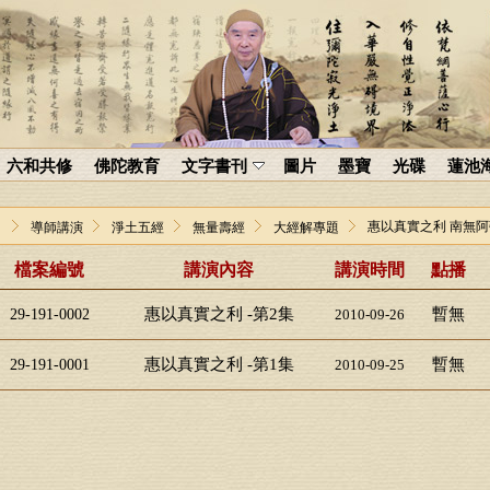
六和共修
佛陀教育
文字書刊
圖片
墨寶
光碟
蓮池
惠以真實之利 南無
導師講演
淨土五經
無量壽經
大經解專題
檔案編號
講演內容
講演時間
點播
惠以真實之利 -第2集
暫無
29-191-0002
2010-09-26
惠以真實之利 -第1集
暫無
29-191-0001
2010-09-25