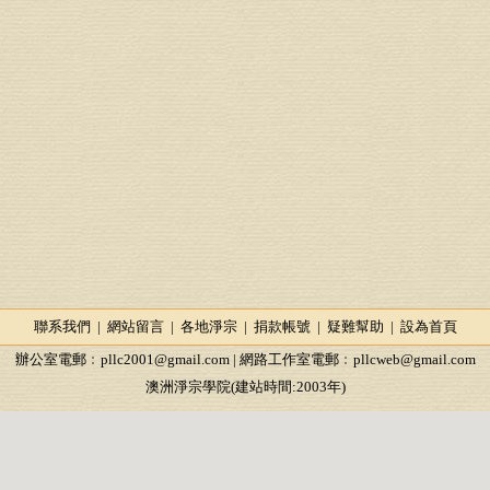
聯系我們
|
網站留言
|
各地淨宗
|
捐款帳號
|
疑難幫助
|
設為首頁
辦公室電郵﹕
pllc2001@gmail.com
| 網路工作室電郵﹕
pllcweb@gmail.com
澳洲淨宗學院(建站時間:2003年)