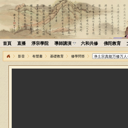
首頁
直播
淨宗學院
導師講演
六和共修
佛陀教育
影音
有聲書
基礎教育
修學問答