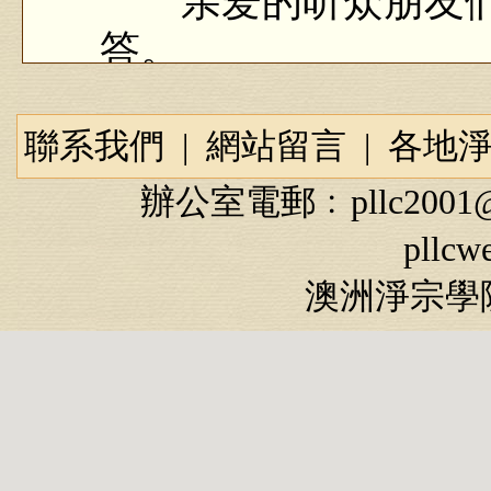
亲爱的听众朋友们
答。
永明延寿大师说：
聯系我們
|
網站留言
|
各地
去”。但李炳南老居士
辦公室電郵﹕
pllc2001
人，只有两、三个才
pllcw
分”。
澳洲淨宗學院
那么，净土宗真能
疑问，一起聆听今天