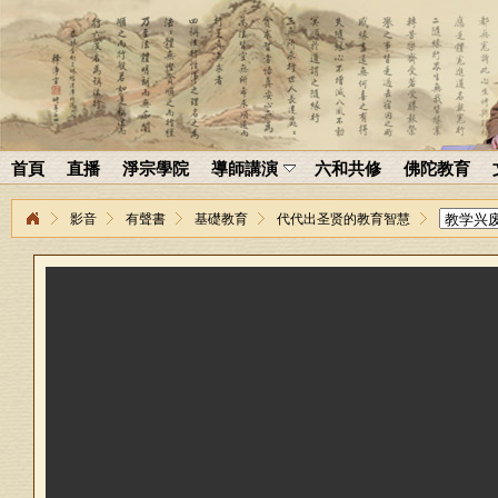
首頁
直播
淨宗學院
導師講演
六和共修
佛陀教育
影音
有聲書
基礎教育
代代出圣贤的教育智慧