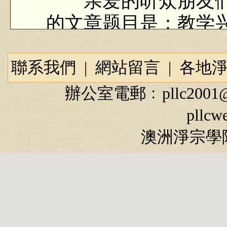
亲爱的听众朋友们
的文章题目是：教学
聯系我們
|
網站留言
|
各地
今天我们继续学习
辦公室電郵﹕
pllc2001
文：“大学之法，禁
pllcw
时，不陵节而施之谓孙
澳洲淨宗學院
摩。此四者，教之所
（hàn）格而不胜；
杂施而不孙（xùn）
友，则孤陋而寡闻；