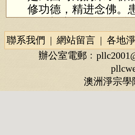
修功德，精进念佛。
他，初心不改，最后
生极乐世界的故事。
聯系我們
|
網站留言
|
各地
辦公室電郵﹕
pllc2001
pllcw
民国时期有一位朱
澳洲淨宗學院
浙江山阴（现浙江绍
他的父亲在山东做
小，朱居士就以孝亲
中年时，他历任州