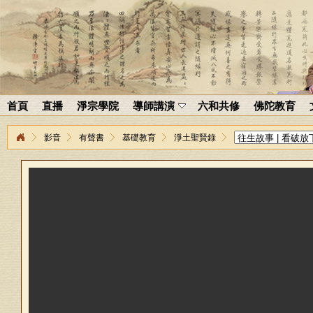
首頁
直播
淨宗學院
導師講演
六和共修
佛陀教育
影音
有聲書
基礎教育
淨土聖賢錄