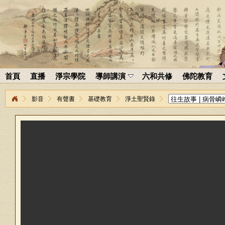
首頁
直播
淨宗學院
導師講演
六和共修
佛陀教育
影音
有聲書
基礎教育
淨土聖賢錄