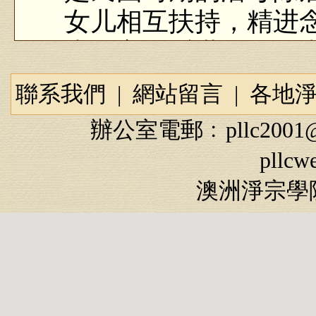
女儿相互扶持，精进
生西方极乐世界的故
聯系我們
|
網站留言
|
各地
辦公室電郵﹕
pllc2001
民国时期有一位潘
pllcw
法名明指，家乡在浙
澳洲淨宗學院
时期地方政府官员）
书，不食五辛，长大
十九岁那年，她嫁
潘慎庄为妻。不久之