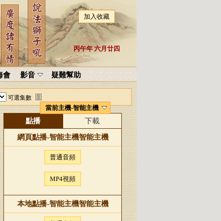
加入收藏
丙午年 六月廿四
海會
影音
疑難幫助
可選集數
當前主機-智能主機
點播
下載
網頁點播-
智能主機
智能主機
普通音頻
MP4視頻
本地點播-
智能主機
智能主機