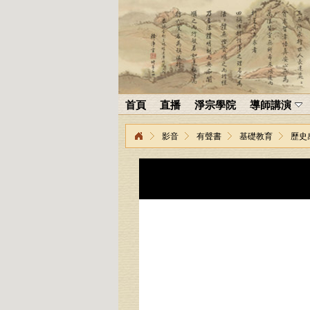
首頁
直播
淨宗學院
導師講演
影音
有聲書
基礎教育
歷史