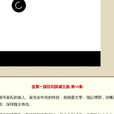
從第一謀臣到誅滅五族-第59集
河崔氏的後人。崔浩在年幼的時侯，就熱愛文學，強記博聞，涉獵
朝，深得魏主倚信。