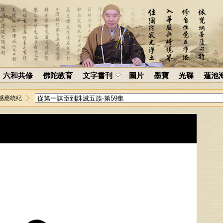
六和共修
佛陀教育
文字書刊
圖片
墨寶
光碟
蓮池
感應統紀