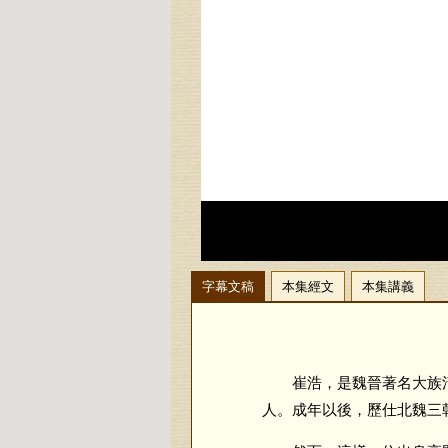
字幕文稿
本集經文
本集講義
崔浩，是魏晉著名大族清
人。成年以後，歷仕北魏三