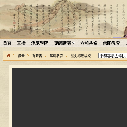
首頁
直播
淨宗學院
導師講演
六和共修
佛陀教育
影音
有聲書
基礎教育
歷史感應統紀