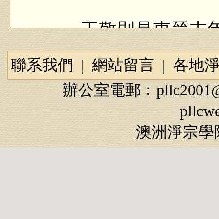
王敬則是東晉末年
狗的屠夫，卻因玩弄
聯系我們
|
網站留言
|
各地
大貴。做為南齊開國
辦公室電郵﹕
pllc2001
則為蕭道成登上皇位
pllcw
而，兔死狗烹，就在
澳洲淨宗學院
「反賊」而不得善終
的古訓。
王敬則出身社會底
代「巫醫不分」的時