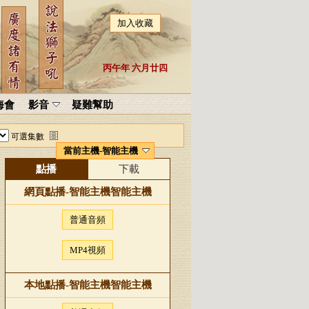
加入收藏
丙午年 六月廿四
海會
影音
疑難幫助
可選集數
當前主機-智能主機
點播
下載
網頁點播-
智能主機
智能主機
普通音頻
MP4視頻
本地點播-
智能主機
智能主機