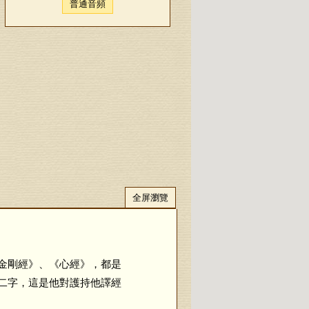
普通音頻
全屏瀏覽
金剛經》、《心經》，都是
二字，這是他對護持他譯經