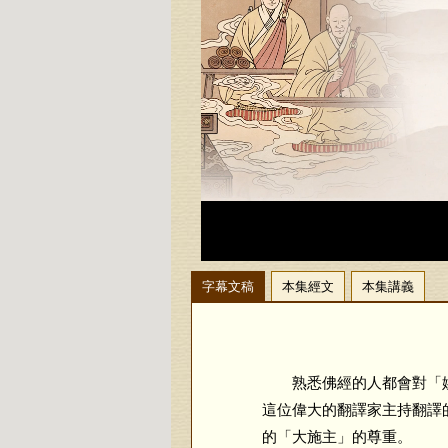
字幕文稿
本集經文
本集講義
熟悉佛經的人都會對「姚
這位偉大的翻譯家主持翻譯
的「大施主」的尊重。