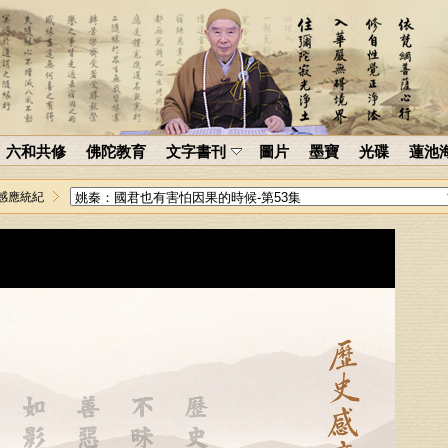
六和共修
佛陀教育
文字書刊
圖片
墨寶
光碟
蓮池
感應統紀