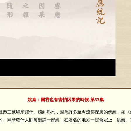
姚秦：國君也有害怕因果的時候-第53集
秦三藏鳩摩羅什」感到熟悉，因為許多至今流傳深廣的佛經，如《
的。鳩摩羅什大師每翻譯一部經，在署名的地方一定會冠上「姚秦」