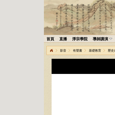
首頁
直播
淨宗學院
導師講演
影音
有聲書
基礎教育
歷史