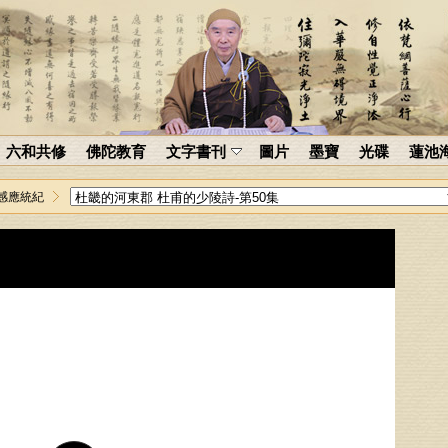
六和共修
佛陀教育
文字書刊
圖片
墨寶
光碟
蓮池
感應統紀