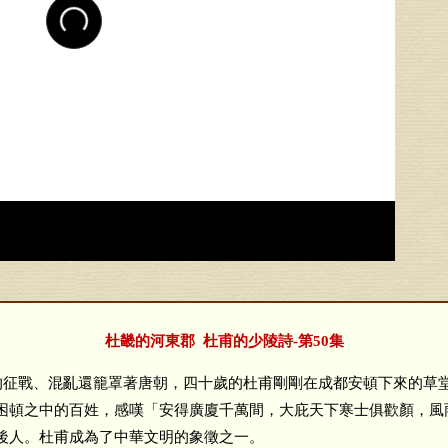
杜畿的河東郡 杜甫的少陵詩-第50集
征戰、混亂還籠罩著唐朝，四十歲的杜甫剛剛在成都安頓下來的草
困頓之中的百姓，感嘆「安得廣廈千萬間，大庇天下寒士俱歡顏，風
後人。杜甫成為了中華文明的象徵之一。