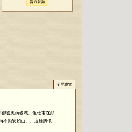
普通音頻
全屏瀏覽
堂卻被風雨破壞。但杜甫在顛
雨不動安如山」。這種胸懷