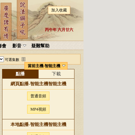
加入收藏
丙午年 六月廿六
海會
影音
疑難幫助
可選集數
當前主機-智能主機
點播
下載
網頁點播-
智能主機
智能主機
普通音頻
MP4視頻
本地點播-
智能主機
智能主機