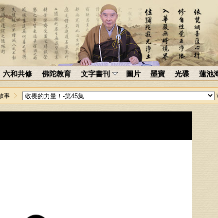
六和共修
佛陀教育
文字書刊
圖片
墨寶
光碟
蓮池
故事