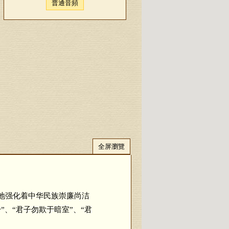
普通音頻
全屏瀏覽
地强化着中华民族崇廉尚洁
、“君子勿欺于暗室”、“君