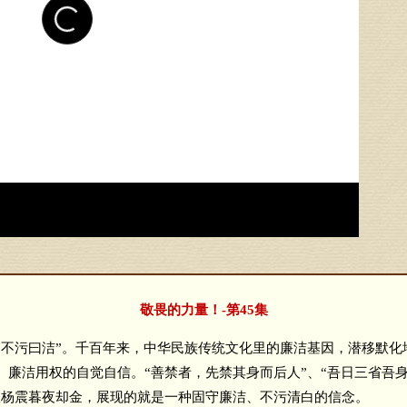
敬畏的力量！-第45集
污曰洁”。千百年来，中华民族传统文化里的廉洁基因，潜移默化
廉洁用权的自觉自信。“善禁者，先禁其身而后人”、“吾日三省吾身”
汉杨震暮夜却金，展现的就是一种固守廉洁、不污清白的信念。