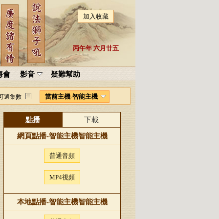
加入收藏
丙午年 六月廿五
海會
影音
疑難幫助
當前主機-智能主機
可選集數
點播
下載
網頁點播-
智能主機
智能主機
普通音頻
MP4視頻
本地點播-
智能主機
智能主機