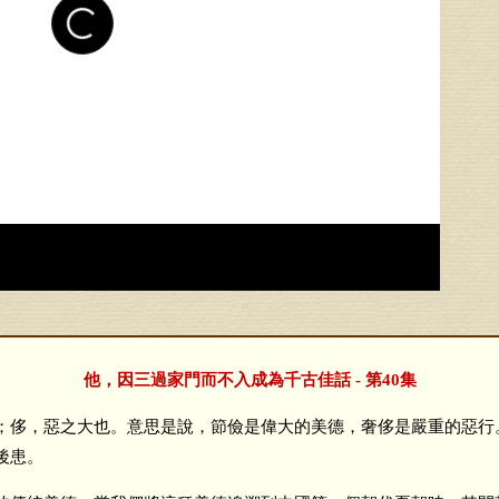
他，因三過家門而不入成為千古佳話 - 第40集
侈，惡之大也。意思是說，節儉是偉大的美德，奢侈是嚴重的惡行
後患。