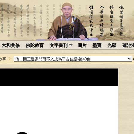
六和共修
佛陀教育
文字書刊
圖片
墨寶
光碟
蓮池
故事