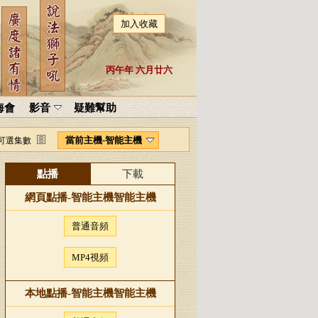
加入收藏
丙午年 六月廿六
海會
影音
疑難幫助
當前主機-智能主機
可選集數
點播
下載
網頁點播-
智能主機
智能主機
普通音頻
MP4視頻
本地點播-
智能主機
智能主機