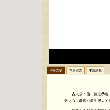
字幕文稿
本集經文
本集講義
古人云：儉，德之恭也；
敬之心，奢侈則產生很大的