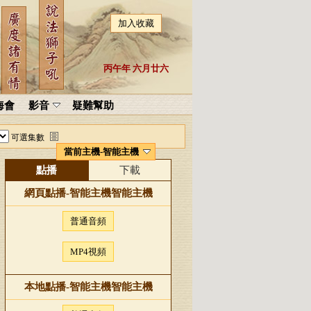
加入收藏
丙午年 六月廿六
海會
影音
疑難幫助
可選集數
當前主機-智能主機
點播
下載
網頁點播-
智能主機
智能主機
普通音頻
MP4視頻
本地點播-
智能主機
智能主機