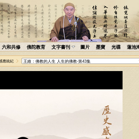
六和共修
佛陀教育
文字書刊
圖片
墨寶
光碟
蓮池
感應統紀