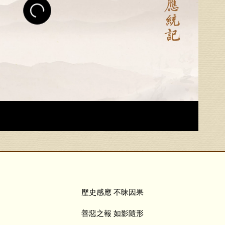
歷史感應 不昧因果
善惡之報 如影隨形