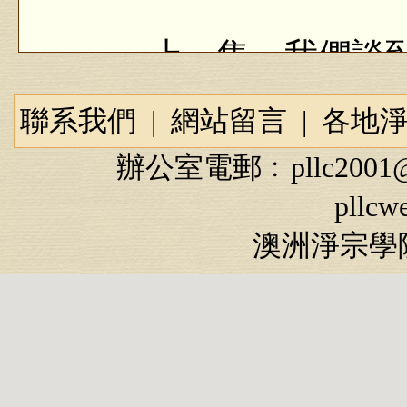
上一集，我們談到
悌、友愛的家風。有
聯系我們
|
網站留言
|
各地
就讓我們繼續看看，
辦公室電郵﹕
pllc2001
會，是如何成就《群
pllcw
就唐朝多元文明交相
澳洲淨宗學院
正己化人成就《群
太