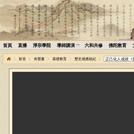
首頁
直播
淨宗學院
導師講演
六和共修
佛陀教育
影音
有聲書
基礎教育
歷史感應統紀