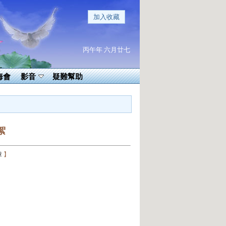
加入收藏
丙午年 六月廿七
海會
影音
疑難幫助
絮
章
】