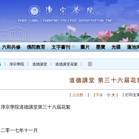
六和共修
佛陀教育
文字書刊
圖片
墨寶
光碟
蓮池
淨宗學院
道德講堂
道德講堂花絮
道德講堂 第三十六屆花
【 点击数：】
【字体：
小
大
】
【
打印文
淨宗學院道德講堂第三十六屆花絮
二零一七年十一月