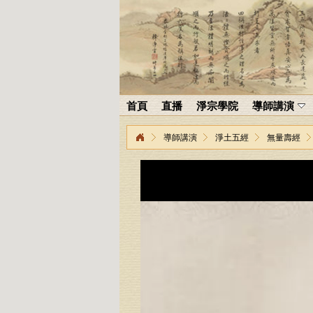
首頁
直播
淨宗學院
導師講演
導師講演
淨土五經
無量壽經