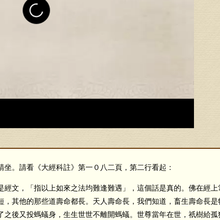
坐。請看《大經科註》第一０八二頁，第二行看起：
經文，「指以上如來之法均難逢難遇」，這個話是真的。佛在經上
短，其他的那些道壽命都長。天人壽命長，我們知道，畜生壽命長是
了之後又投螞蟻身，生生世世不離開螞蟻。世尊當年在世，祇樹給孤