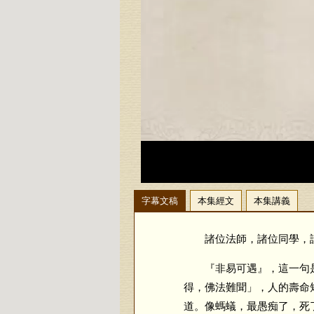
字幕文稿
本集經文
本集講義
諸位法師，諸位同學，請
『非易可遇』，這一句是
得，佛法難聞」，人的壽命
道。像螞蟻，最愚痴了，死