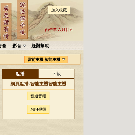
加入收藏
丙午年 六月廿五
海會
影音
疑難幫助
當前主機-智能主機
點播
下載
網頁點播-
智能主機
智能主機
普通音頻
MP4視頻