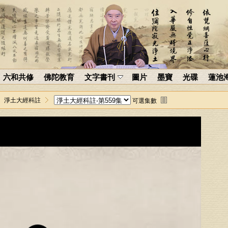
六和共修
佛陀教育
文字書刊
圖片
墨寶
光碟
蓮池
淨土大經科註
可選集數