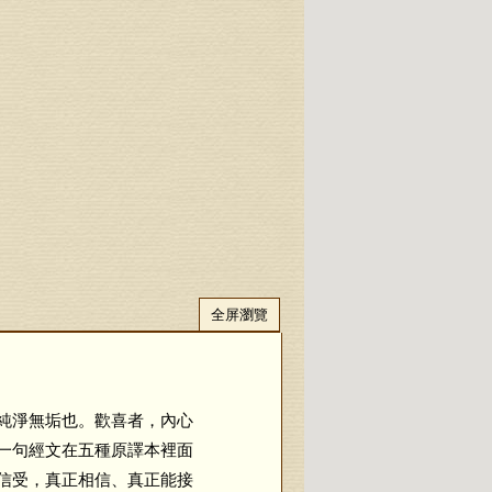
全屏瀏覽
純淨無垢也。歡喜者，內心
一句經文在五種原譯本裡面
信受，真正相信、真正能接