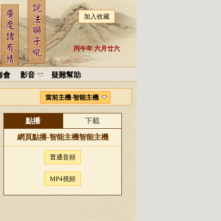
加入收藏
丙午年 六月廿六
海會
影音
疑難幫助
當前主機-智能主機
點播
下載
網頁點播-
智能主機
智能主機
普通音頻
MP4視頻