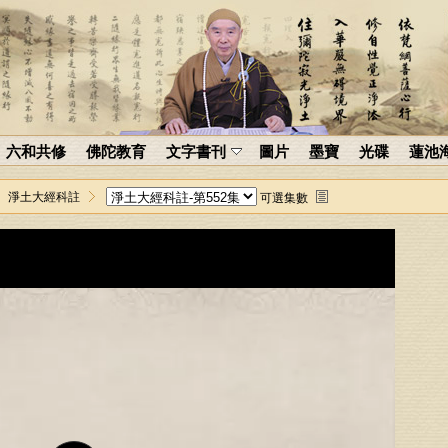
六和共修
佛陀教育
文字書刊
圖片
墨寶
光碟
蓮池
淨土大經科註
可選集數