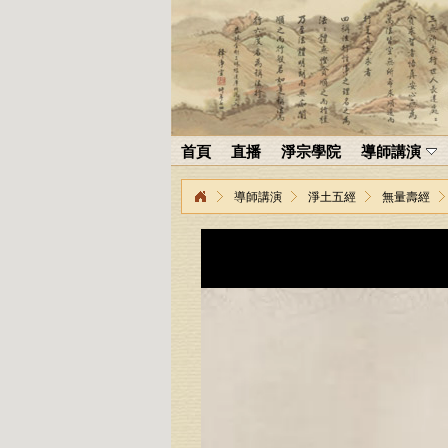
首頁
直播
淨宗學院
導師講演
導師講演
淨土五經
無量壽經