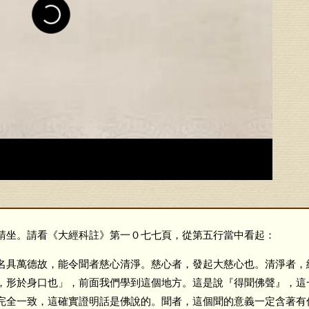
坐。請看《大經科註》第一０七七頁，從第五行當中看起：
具萬德故，能令聞者慈心清淨。慈心者，發起大慈心也。清淨者，
，形於身口也」，前面我們學到這個地方。這是說『得聞佛聲』，這
完全一致，這確實證明話是佛說的。聞者，這個聞的意義一定含著有