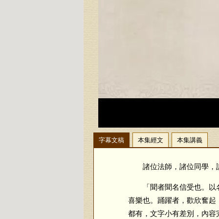
字幕文稿
本集經文
本集講義
諸位法師，諸位同學，請
「聞者聞名信受也。以名
喜樂也。踊躍者，歡欣奮起
都有，文字小有差別，內容