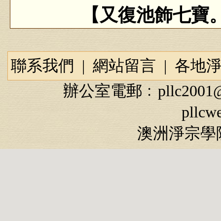
【又復池飾七寶
這兩句，念老註解
相」。『池飾七寶』
聯系我們
|
網站留言
|
各地
有自然流泉浴池，皆
辦公室電郵﹕
pllc2001
本子經文這麼說法。
pllcw
現，十方往生的這些
澳洲淨宗學院
寶池蓮花化生。即使
後面經文上都會講到
陀佛本願與五劫修行
德的成就，自然化生