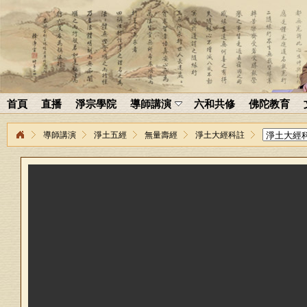
首頁
直播
淨宗學院
導師講演
六和共修
佛陀教育
導師講演
淨土五經
無量壽經
淨土大經科註