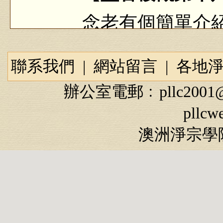
念老有個簡單介紹
是內容，本品內容有
處，這是看到西方極
聯系我們
|
網站留言
|
各地
「二、菩薩隨意修習
辦公室電郵﹕
pllc2001
用功，「從因得果，
pllcw
那個地方修行、學習
澳洲淨宗學院
都沒有。我們現在在
樂世界學習沒有壓力
個法門，佛就教你哪
任助教，這些大菩薩