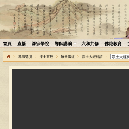
首頁
直播
淨宗學院
導師講演
六和共修
佛陀教育
導師講演
淨土五經
無量壽經
淨土大經科註