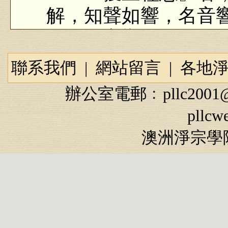
解，知聲如響，名音
第一種音響，第二種
學大辭典》對「忍」
聯系我們
|
網站留言
|
各地
得很好，我們可以做
辦公室電郵﹕
pllc2001
違逆之境而不起瞋心
pllcw
更進一步，對於順境
澳洲淨宗學院
不起瞋恚還要難，這
恚心造地獄業，順境
途，不但出不了輪迴
懂得。貪瞋痴慢疑，