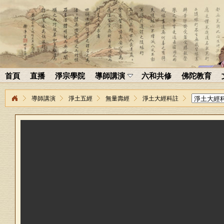
首頁
直播
淨宗學院
導師講演
六和共修
佛陀教育
導師講演
淨土五經
無量壽經
淨土大經科註