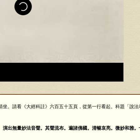
坐。請看《大經科註》六百五十五頁，從第一行看起。科題「說法
。演出無量妙法音聲。其聲流布。遍諸佛國。清暢哀亮。微妙和雅。