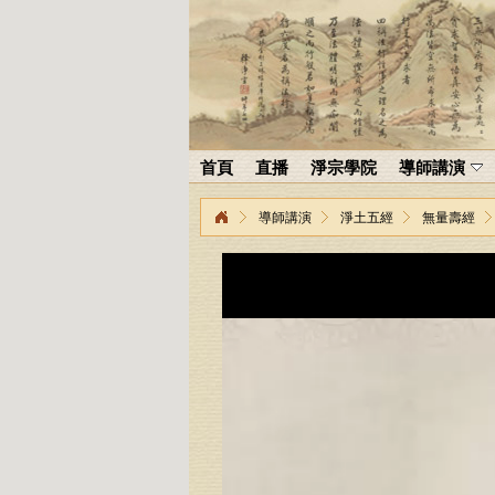
首頁
直播
淨宗學院
導師講演
導師講演
淨土五經
無量壽經