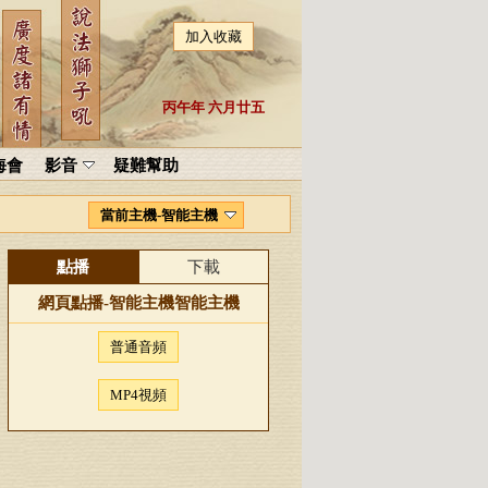
加入收藏
丙午年 六月廿五
海會
影音
疑難幫助
當前主機-智能主機
點播
下載
網頁點播-
智能主機
智能主機
普通音頻
MP4視頻