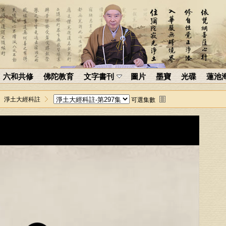
六和共修
佛陀教育
文字書刊
圖片
墨寶
光碟
蓮池
淨土大經科註
可選集數