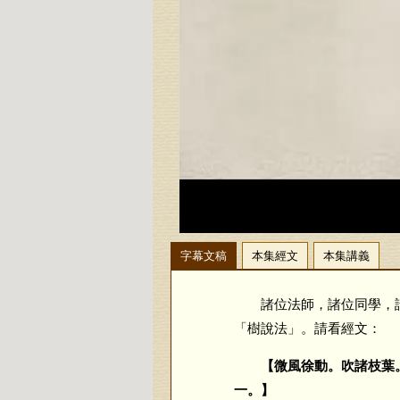
字幕文稿
本集經文
本集講義
諸位法師，諸位同學，請
「樹說法」。請看經文：
【微風徐動。吹諸枝葉
一。】