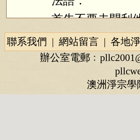
法語：
首先不要去問利他
他。把自利忘記了，
聯系我們
|
網站留言
|
各地
不如法，所以怎麼做
辦公室電郵﹕
pllc2001
們教化成功了，靠什
pllcw
影響別人，影響愈來
澳洲淨宗學院
節錄：
我們要認真修學，