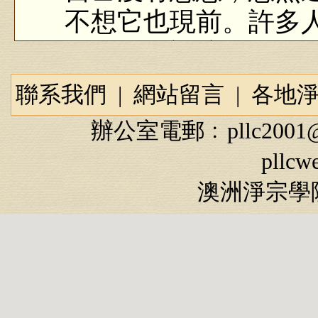
不想它也現前。許多
個念頭、記憶很深很
好像第二次世界大戰
聯系我們
|
網站留言
|
各地
麼？這是屬於潛意識
辦公室電郵﹕
pllc2001
我們怎樣訓練把潛
pllcw
東西把它換掉，讓我
澳洲淨宗學院
動念都是極樂世界，
覺，沒有有意去想他
人講現在你腦海之中
道。這個說法並不很