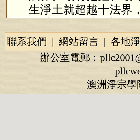
生淨土就超越十法界
所以在無量法門裡面
只要發心去學，沒有
聯系我們
|
網站留言
|
各地
只有得這種成就，
辦公室電郵﹕
pllc2001
界虛空界十方諸佛剎
pllcw
己不超越，你怎麼能
澳洲淨宗學院
握的，一生能成就的
就是一心專念阿彌陀
位，用不著。蕅益大
只要凡聖同居土下下