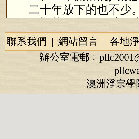
二十年放下的也不少
的記載，我的估計，
來，真正修行達到這
聯系我們
|
網站留言
|
各地
人。他們能做到，我
辦公室電郵﹕
pllc2001
日常生活當中去鍊，
pllcw
切善。諸位要知道，
澳洲淨宗學院
不會墮三惡道，你在
這不是究竟法。
實在鍊不成，自己
離相、不隨物轉，這