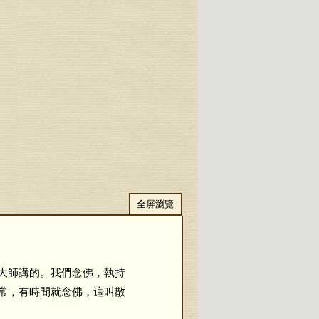
全屏瀏覽
大師講的。我們念佛，執持
常，有時間就念佛，這叫散