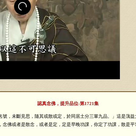
認真念佛，提升品位-第1721集
號，未斷見思，隨其或散或定，於同居土分三輩九品。」這是蕅益
，念佛或者是散念，或者是定，定是早晚功課，你定了功課，散是平