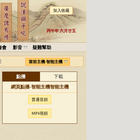
加入收藏
丙午年 六月廿五
海會
影音
疑難幫助
當前主機-智能主機
點播
下載
網頁點播-
智能主機
智能主機
普通音頻
MP4視頻