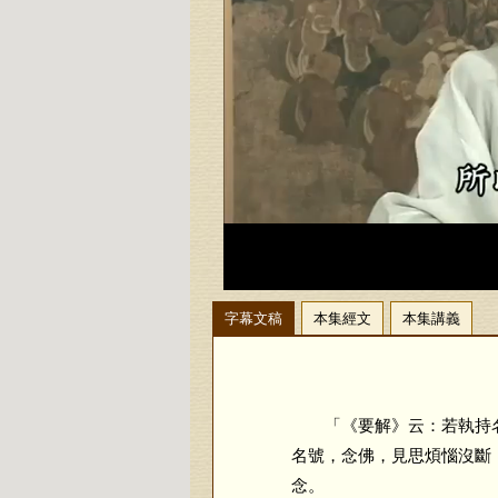
字幕文稿
本集經文
本集講義
「《要解》云：若執持名
名號，念佛，見思煩惱沒斷
念。