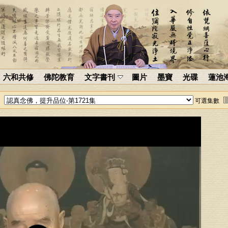
六和共修
佛陀教育
文字書刊
圖片
墨寶
光碟
蓮池
可選集數