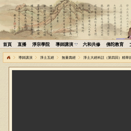
首頁
直播
淨宗學院
導師講演
六和共修
佛陀教育
導師講演
淨土五經
無量壽經
淨土大經科註（第四回）精華