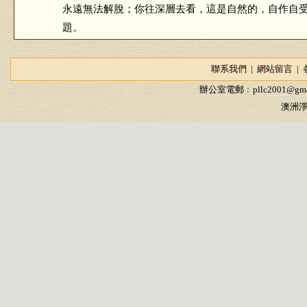
永遠無法解脫；你往深層去看，這是自然的，自作自
題。
《淨土大經科註（第四回）》(第428集)
聯系我們
|
網站留言
|
2017/4/16
辦公室電郵﹕
pllc2001@gma
澳洲淨