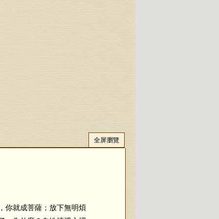
全屏瀏覽
，你就成菩薩；放下無明煩