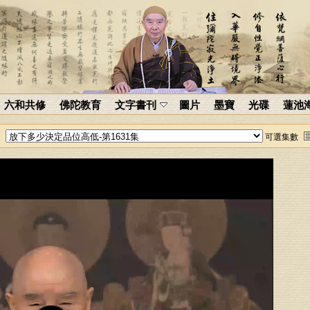
六和共修
佛陀教育
文字書刊
圖片
墨寶
光碟
蓮池
可選集數