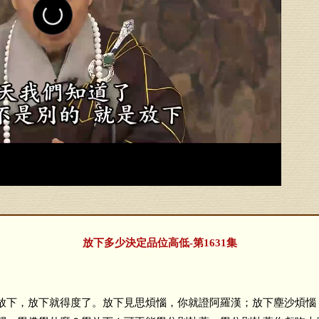
放下多少決定品位高低-第1631集
下，放下就得度了。放下見思煩惱，你就證阿羅漢；放下塵沙煩惱