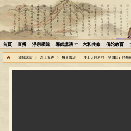
首頁
直播
淨宗學院
導師講演
六和共修
佛陀教育
導師講演
淨土五經
無量壽經
淨土大經科註（第四回）精華