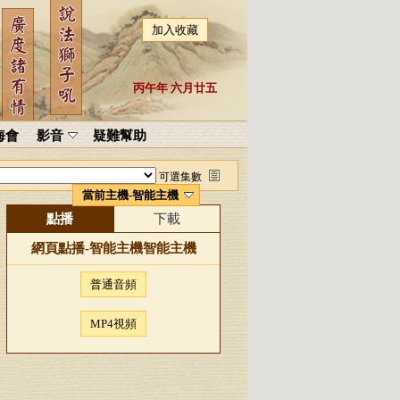
加入收藏
丙午年 六月廿五
海會
影音
疑難幫助
可選集數
當前主機-智能主機
點播
下載
網頁點播-
智能主機
智能主機
普通音頻
MP4視頻