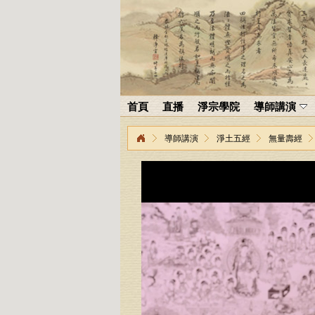
首頁
直播
淨宗學院
導師講演
導師講演
淨土五經
無量壽經