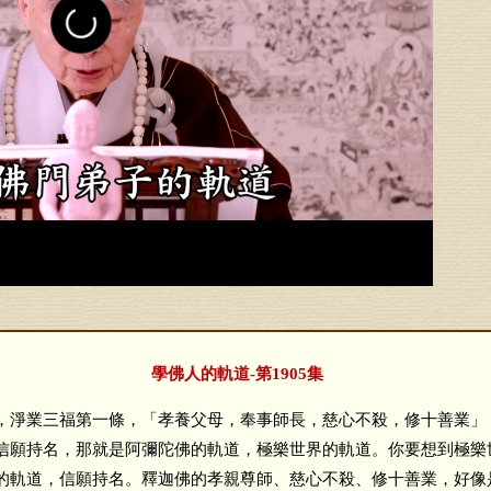
學佛人的軌道-第1905集
淨業三福第一條，「孝養父母，奉事師長，慈心不殺，修十善業」
信願持名，那就是阿彌陀佛的軌道，極樂世界的軌道。你要想到極樂
的軌道，信願持名。釋迦佛的孝親尊師、慈心不殺、修十善業，好像