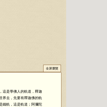
全屏瀏覽
，這是學佛人的軌道，釋迦
世界去，先要有釋迦佛的軌
是鐵軌，這是軌道；阿彌陀