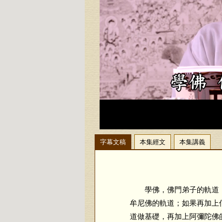
字幕文稿
本集經文
本集講義
學佛，佛門弟子的軌道，
牟尼佛的軌道；如果再加上
道做基礎，再加上阿彌陀佛