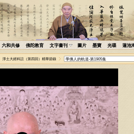
六和共修
佛陀教育
文字書刊
圖片
墨寶
光碟
蓮池
淨土大經科註（第四回）精華節錄