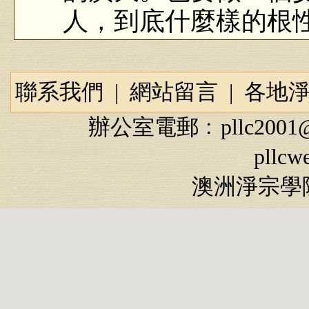
人，到底什麼樣的根
能不知道的。
下面跟我們說，「
聯系我們
|
網站留言
|
各地
別」，這個器是比喻
辦公室電郵﹕
pllc2001
這個茶杯，用這個做
pllcw
的，可以盛水；「非
澳洲淨宗學院
下破了一個洞，裂開
它就漏掉，這叫非器
什麼人可以接受這個
能接受的是器，不能