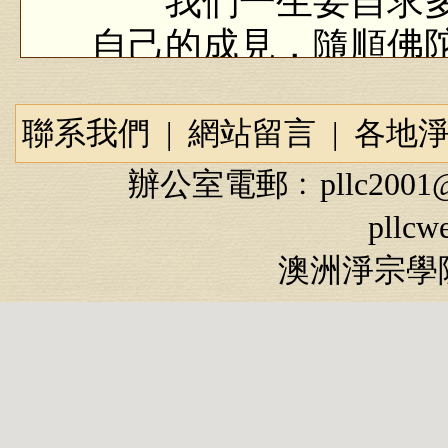
我們一生要自求多
自己的成見，隨順佛
慧、有福德，前途一
成見，前途是一片黑
聯系我們
|
網站留言
|
各地
辦公室電郵﹕
pllc2001
pllcw
節錄：
澳洲淨宗學院
怎樣自求多福，都
回頭，放棄自己的成
人，這才是真正有智
如果一昧隨順自己的