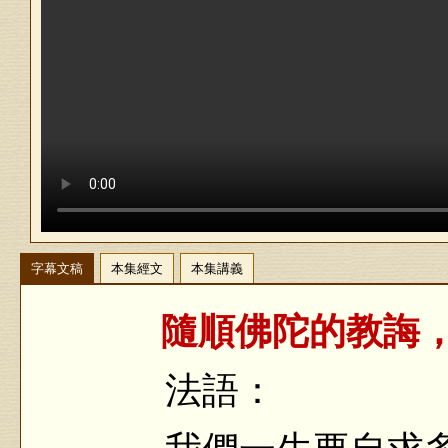
字幕文稿
本集經文
本集講義
隨順佛陀的教誨，
法語：