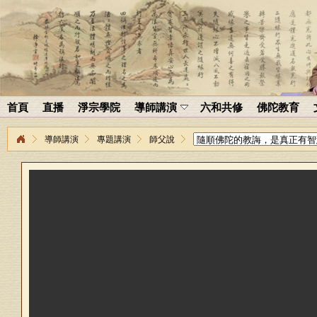
首頁
直播
淨宗學院
導師講演
六和共修
佛陀教育
導師講演
專題講演
師父說