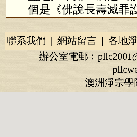
個是《佛說長壽滅罪
ＣＤ是世界佛教會出
本人也在協會流通了
聯系我們
|
網站留言
|
各地
偽經？曾經流通是否
辦公室電郵﹕
pllc2001
答：流通偽經確實
pllcw
蘭盆經》也是一般在
澳洲淨宗學院
盆會，這個故事是目
父母恩重經》在《大
是安世高的本子，安
的；另外一個是鳩摩