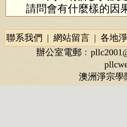
請問會有什麼樣的因
答：這個當然有，
人，觀察他的兒女，
聯系我們
|
網站留言
|
各地
辦公室電郵﹕
pllc2001
問：製造遊戲機或
pllcw
應？
澳洲淨宗學院
答：那個因果報應
人的法身慧命。害人
殺他的身命罪還要重
獄裡頭，他不在餓鬼