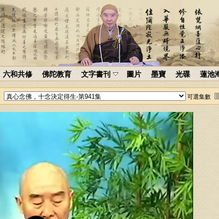
六和共修
佛陀教育
文字書刊
圖片
墨寶
光碟
蓮池
可選集數