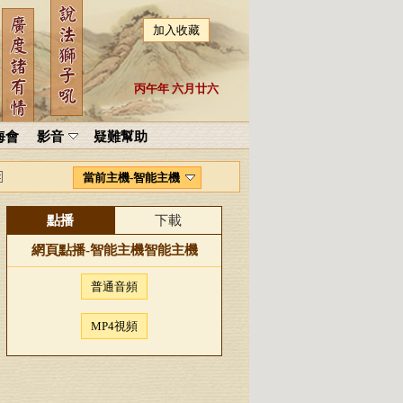
加入收藏
丙午年 六月廿六
海會
影音
疑難幫助
當前主機-智能主機
點播
下載
網頁點播-
智能主機
智能主機
普通音頻
MP4視頻