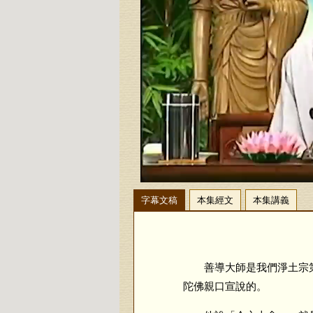
字幕文稿
本集經文
本集講義
善導大師是我們淨土宗第
陀佛親口宣說的。