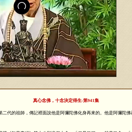
真心念佛，十念決定得生-第941集
二代的祖師，傳記裡面說他是阿彌陀佛化身再來的。他是阿彌陀佛