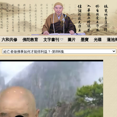
六和共修
佛陀教育
文字書刊
圖片
墨寶
光碟
蓮池