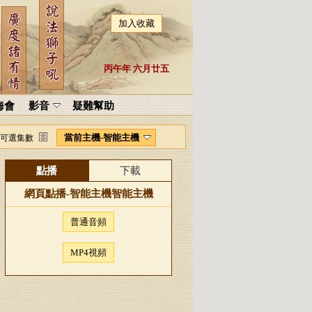
加入收藏
丙午年 六月廿五
海會
影音
疑難幫助
當前主機-智能主機
可選集數
點播
下載
網頁點播-
智能主機
智能主機
普通音頻
MP4視頻