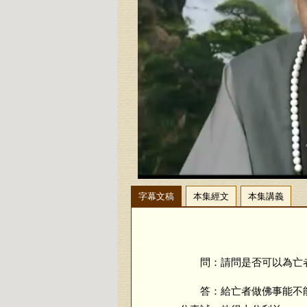
字幕文稿
本集經文
本集講義
問：請問是否可以為亡者
答：給亡者做佛事能不能