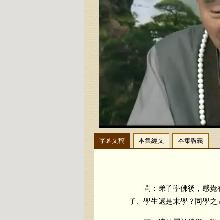
字幕文稿
本集經文
本集講義
問：弟子學佛後，感覺在
子、學生還是末學？同學之