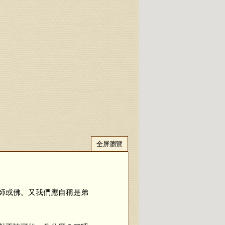
全屏瀏覽
師或佛。又我們應自稱是弟