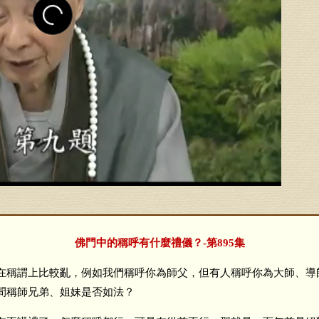
佛門中的稱呼有什麼禮儀？-第895集
稱謂上比較亂，例如我們稱呼你為師父，但有人稱呼你為大師、導
間稱師兄弟、姐妹是否如法？