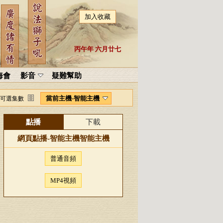
加入收藏
丙午年 六月廿七
海會
影音
疑難幫助
當前主機-智能主機
可選集數
點播
下載
網頁點播-
智能主機
智能主機
普通音頻
MP4視頻