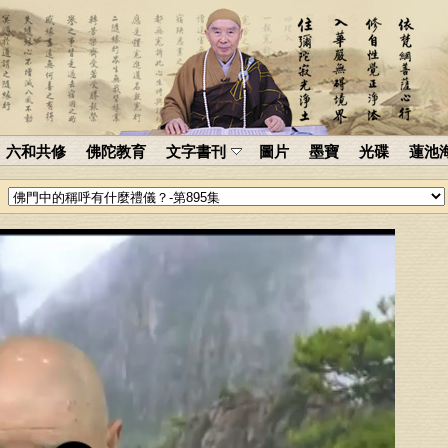
六和共修
佛陀教育
文字書刊
圖片
墨寶
光碟
蓮池