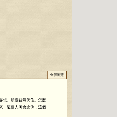
全屏瀏覽
妄想、煩惱習氣伏住。怎麼
來，這個人叫會念佛，這個