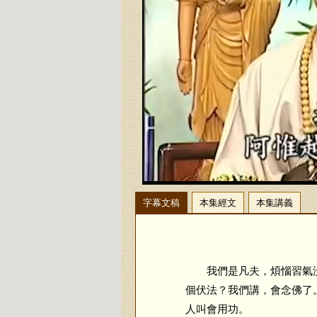
字幕文稿
本集經文
本集講義
我們是凡夫，煩惱習氣沒
個伏法？我們講，會念佛了
人叫會用功。