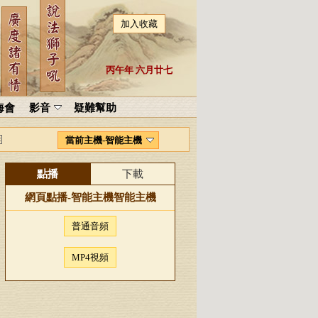
加入收藏
丙午年 六月廿七
海會
影音
疑難幫助
當前主機-智能主機
點播
下載
網頁點播-
智能主機
智能主機
普通音頻
MP4視頻