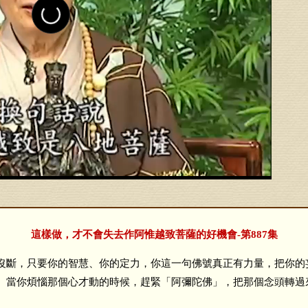
這樣做，才不會失去作阿惟越致菩薩的好機會-第887集
斷，只要你的智慧、你的定力，你這一句佛號真正有力量，把你的
。當你煩惱那個心才動的時候，趕緊「阿彌陀佛」，把那個念頭轉過