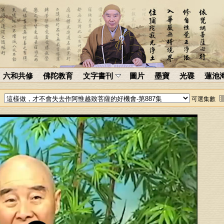
六和共修
佛陀教育
文字書刊
圖片
墨寶
光碟
蓮池
可選集數