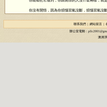
你能都把它做到，你跟開悟的人沒什麼兩樣，就是
你沒有開悟，因為你煩惱習氣沒斷，煩惱習氣沒斷
答香港參學同修（第94集）
聯系我們
|
網站留言
|
2008/4/25
辦公室電郵﹕
pllc2001@gma
澳洲淨