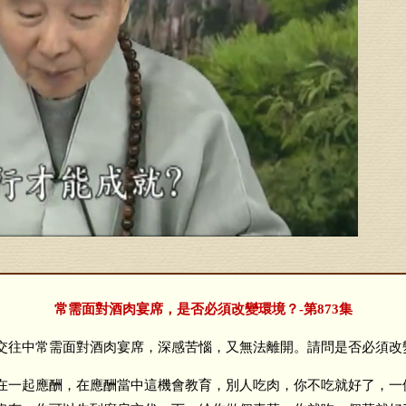
常需面對酒肉宴席，是否必須改變環境？-第873集
中常需面對酒肉宴席，深感苦惱，又無法離開。請問是否必須改變
一起應酬，在應酬當中這機會教育，別人吃肉，你不吃就好了，一