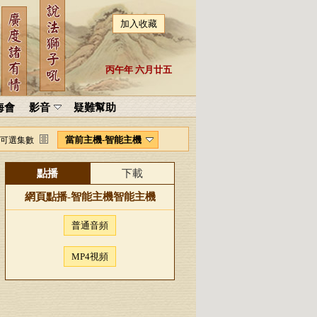
加入收藏
丙午年 六月廿五
海會
影音
疑難幫助
當前主機-智能主機
可選集數
點播
下載
網頁點播-
智能主機
智能主機
普通音頻
MP4視頻