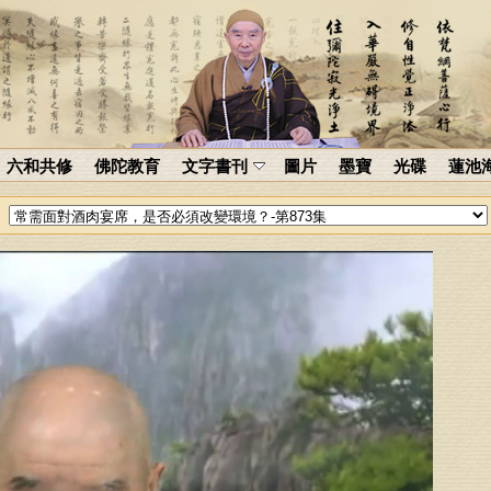
六和共修
佛陀教育
文字書刊
圖片
墨寶
光碟
蓮池