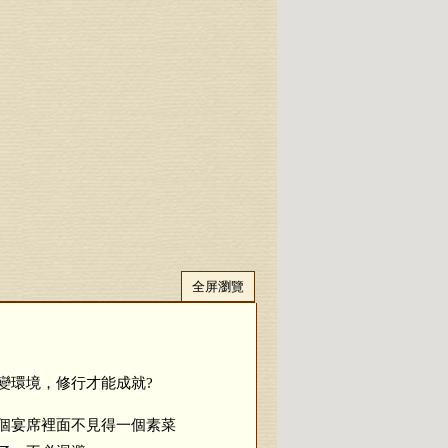
全屏瀏覽
環境，修行才能成就?
個宴席裡面不見得一個素菜