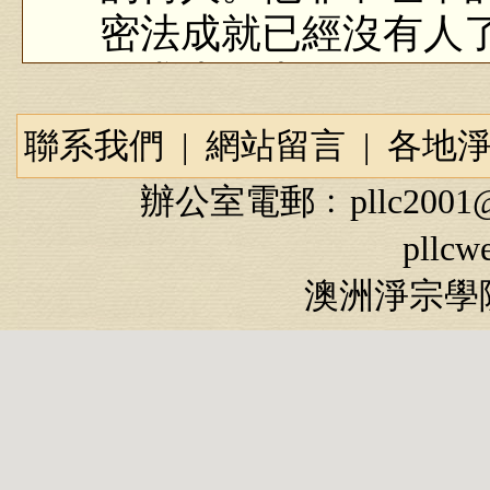
密法成就已經沒有人
佛求生淨土」。
所以他接觸許許多
聯系我們
|
網站留言
|
各地
《無量壽經》，加持
辦公室電郵﹕
pllc2001
薩行願品》，他叫他
pllcw
成就，這個成就。夏
澳洲淨宗學院
徒真是苦口婆心，跟
全相同。
永明延壽那個時代