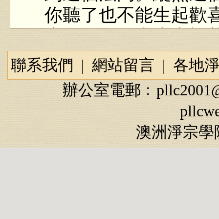
你聽了也不能生起歡
麼原因？過去生中福
『已曾欽奉諸如來
聯系我們
|
網站留言
|
各地
過去生中曾經供養四
辦公室電郵﹕
pllc2001
福慧還不夠，所以聽
pllcw
非常歡喜，自己心裡
澳洲淨宗學院
彌陀佛一樣，還不能
界親近阿彌陀佛，這
換句話說，供養四