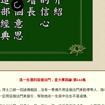
這一生遇到這個法門，是大事因緣-第644集
淨土三經一切諸佛都說，沒有一尊佛不用這個法門來勸導學人，除
一定用這個法門來接引，幫助他在一生當中往生不退成佛。