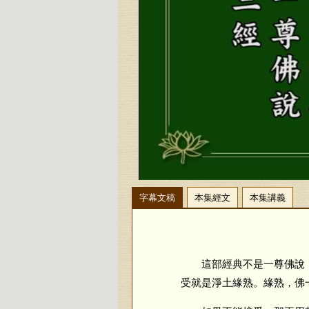
字幕文稿
本集經文
本集講義
這部經典不是一尊佛說，
受就是淨土緣熟。緣熟，佛