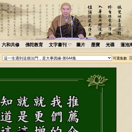
六和共修
佛陀教育
文字書刊
圖片
墨寶
光碟
蓮池
可選集數