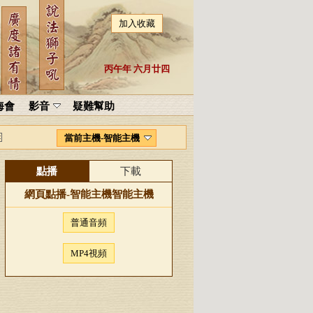
加入收藏
丙午年 六月廿四
海會
影音
疑難幫助
當前主機-智能主機
點播
下載
網頁點播-
智能主機
智能主機
普通音頻
MP4視頻