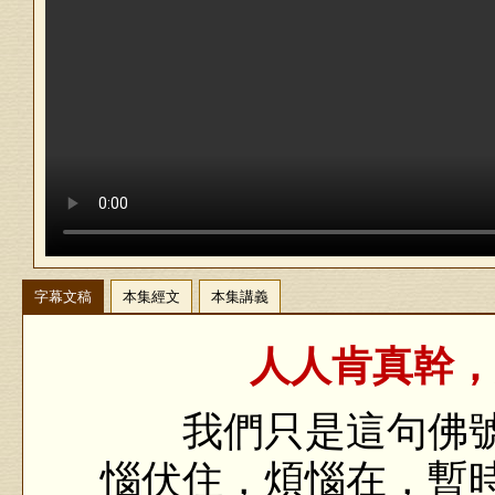
字幕文稿
本集經文
本集講義
人人肯真幹，
我們只是這句佛號
惱伏住，煩惱在，暫