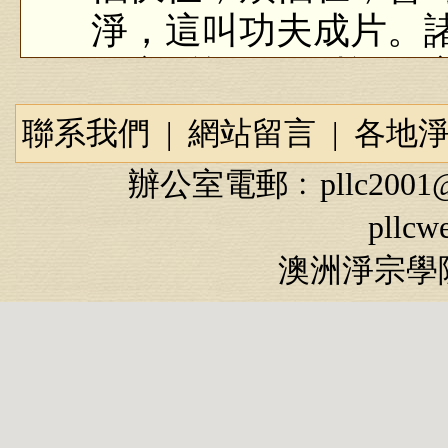
淨，這叫功夫成片。
他宗派裡面可以說是
迴。
聯系我們
|
網站留言
|
各地
其他宗派裡面最低
辦公室電郵﹕
pllc2001
是成就，也就是說你
pllcw
好，一定要斷八十八
澳洲淨宗學院
不退，這是成就了，
位不退，絕對不會
不能出三界，依舊在