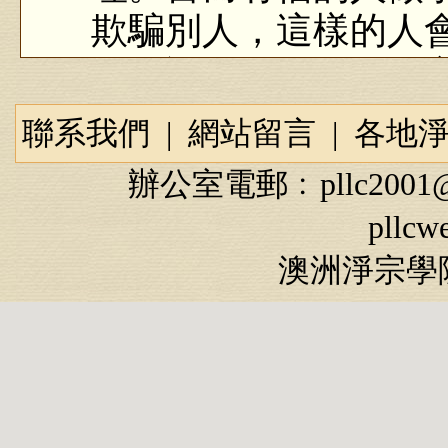
欺騙別人，這樣的人
孔子說：「人無信不
最底限，一切法都是
聯系我們
|
網站留言
|
各地
就不可能有任何成就
辦公室電郵﹕
pllc2001
傳統文化對世界的貢獻 
pllcw
澳洲淨宗學院
「信」這個字也可
常「仁、義、禮、智
條；而且這個字在儒