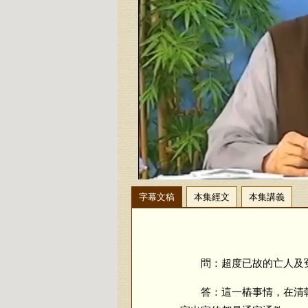
字幕文稿
本集經文
本集講義
問：超度已故的亡人及冤
答：這一樁事情，在清朝