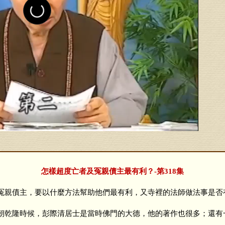
怎樣超度亡者及冤親債主最有利？-第318集
親債主，要以什麼方法幫助他們最有利，又寺裡的法師做法事是否
乾隆時候，彭際清居士是當時佛門的大德，他的著作也很多；還有