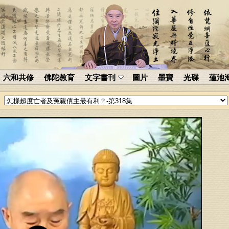
六和共修
佛陀教育
文字書刊
圖片
墨寶
光碟
蓮池