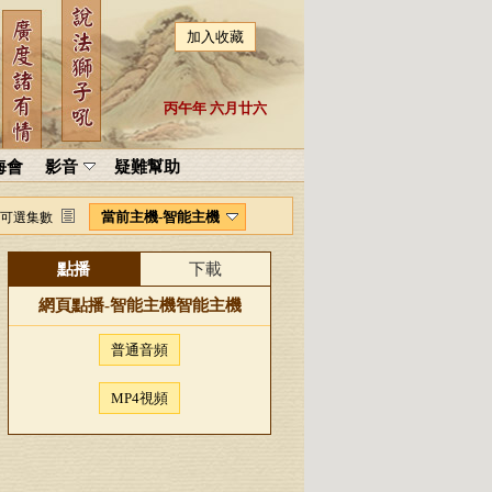
加入收藏
丙午年 六月廿六
海會
影音
疑難幫助
當前主機-智能主機
可選集數
點播
下載
網頁點播-
智能主機
智能主機
普通音頻
MP4視頻