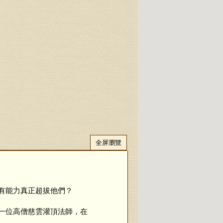
全屏瀏覽
有能力真正超拔他們？
一位高僧慈雲灌頂法師，在