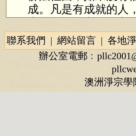
成。凡是有成就的人
素，他有堅定的信心
道元功德母」。蕅益
聯系我們
|
網站留言
|
各地
「信自」。自己沒有
辦公室電郵﹕
pllc2001
了。你的成就之大小
pllcw
小、自信心的堅定，
澳洲淨宗學院
是，佛法也如是。
阿彌陀經疏鈔演義（第2