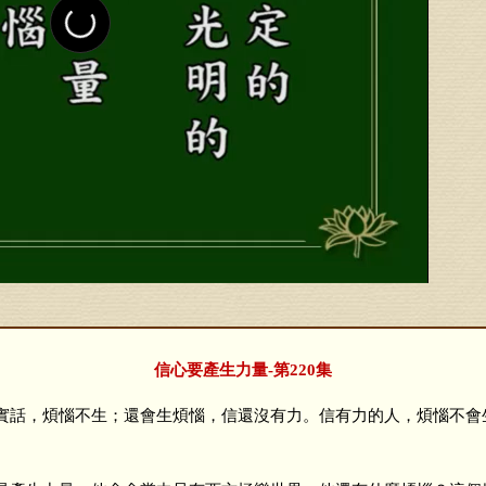
信心要產生力量-第220集
話，煩惱不生；還會生煩惱，信還沒有力。信有力的人，煩惱不會