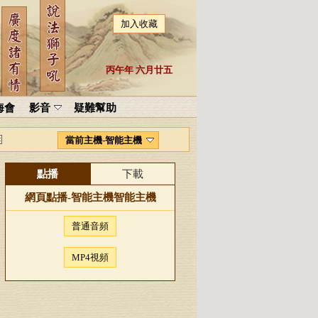
加入收藏
丙午年 六月廿五
海會
影音
疑難幫助
當前主機-智能主機
點播
下載
網頁點播-
智能主機
智能主機
普通音頻
MP4視頻