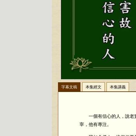
字幕文稿
本集經文
本集講義
一個有信心的人，說老實
宰，他有專注。