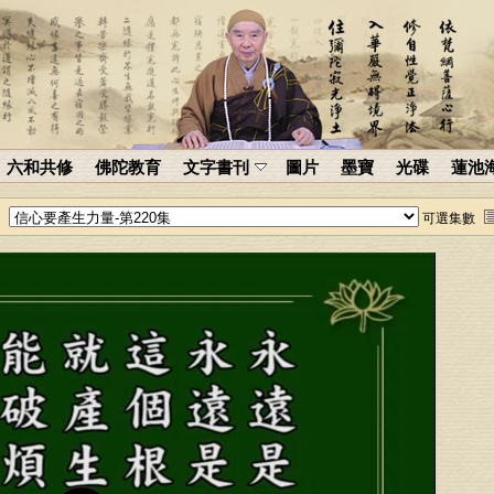
六和共修
佛陀教育
文字書刊
圖片
墨寶
光碟
蓮池
可選集數