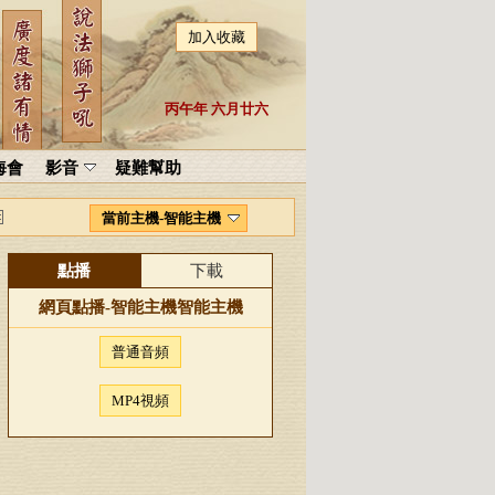
加入收藏
丙午年 六月廿六
海會
影音
疑難幫助
當前主機-智能主機
點播
下載
網頁點播-
智能主機
智能主機
普通音頻
MP4視頻