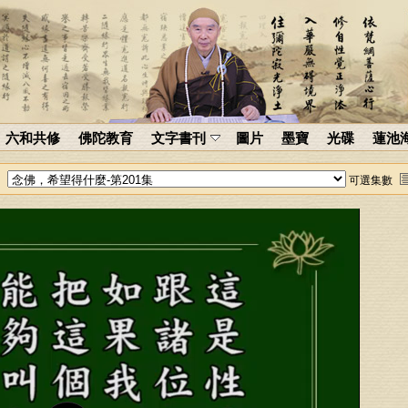
六和共修
佛陀教育
文字書刊
圖片
墨寶
光碟
蓮池
可選集數